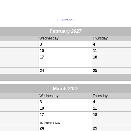
« Current »
February
2027
Wednesday
Thursday
3
4
10
11
17
18
24
25
March
2027
Wednesday
Thursday
3
4
10
11
17
18
St. Patrick's Day
24
25