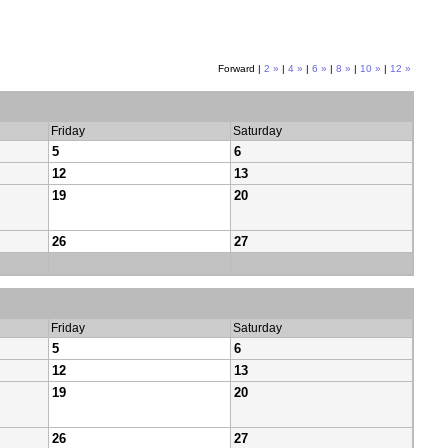
Forward |
2 »
|
4 »
|
6 »
|
8 »
|
10 »
|
12 »
Friday
Saturday
5
6
12
13
19
20
26
27
Friday
Saturday
5
6
12
13
19
20
26
27