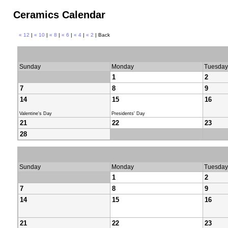
Ceramics Calendar
« 12
|
« 10
|
« 8
|
« 6
|
« 4
|
« 2
| Back
Sunday
Monday
Tuesday
1
2
7
8
9
14
15
16
Valentine's Day
Presidents' Day
21
22
23
28
Sunday
Monday
Tuesday
1
2
7
8
9
14
15
16
21
22
23